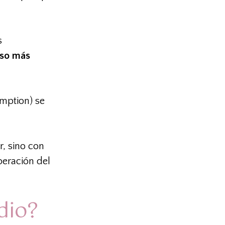
s
luso más
mption) se
, sino con
eración del
dio?