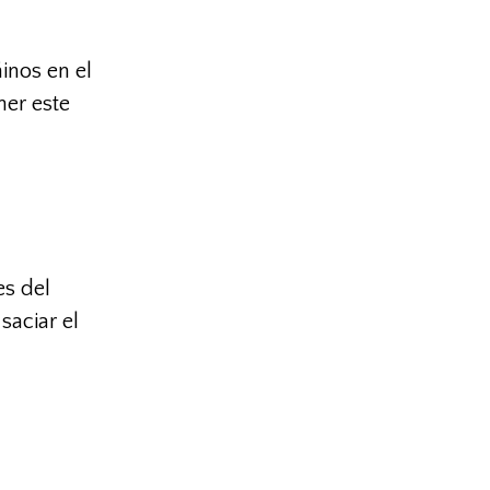
inos en el
ner este
es del
saciar el