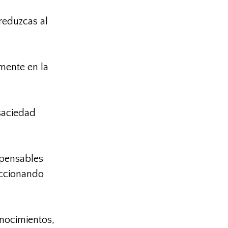
reduzcas al
mente en la
saciedad
spensables
eccionando
onocimientos,