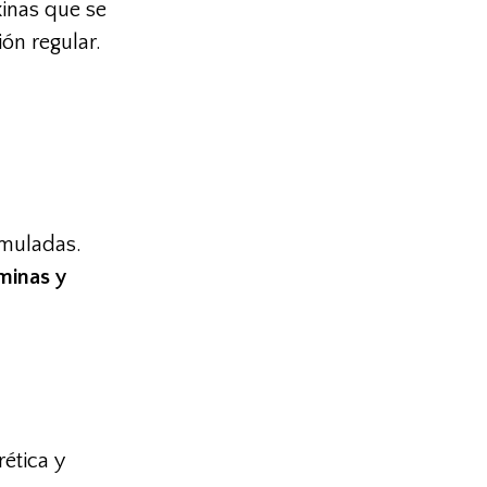
xinas que se
ón regular.
umuladas.
aminas y
ética y