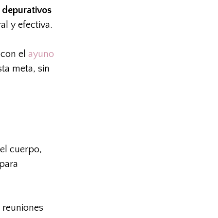
 depurativos
l y efectiva.
 con el
ayuno
ta meta, sin
el cuerpo,
 para
y reuniones